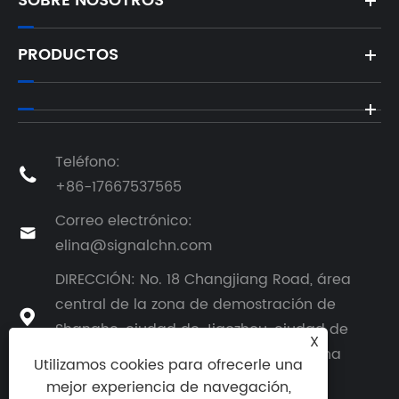
SOBRE NOSOTROS
PRODUCTOS
Teléfono:

+86-17667537565
Correo electrónico:

elina@signalchn.com
DIRECCIÓN: No. 18 Changjiang Road, área
central de la zona de demostración de

Shanghe, ciudad de Jiaozhou, ciudad de
X
Qingdao, provincia de Shandong, China
Utilizamos cookies para ofrecerle una
mejor experiencia de navegación,