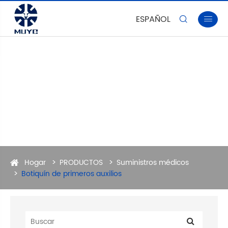
ESPAÑOL


Hogar
PRODUCTOS
Suministros médicos
Botiquín de primeros auxilios